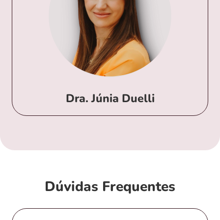
▸Residência Médica em Ginecologia e Obstetrícia
pelo Hospital Metropolitano Odilon Behrens
(HMOB) (2019)
▸Título de Especialista em Ginecologia e Obstetrícia
pela Federação Brasileira das Associações de
Ginecologia e Obstetrícia – FEBRASGO (2019)
▸Especialista em Ginecologia Endócrina, Reprodutiva
e Infanto-Puberal – CETRUS (2022)
Dra. Júnia Duelli
Dúvidas Frequentes