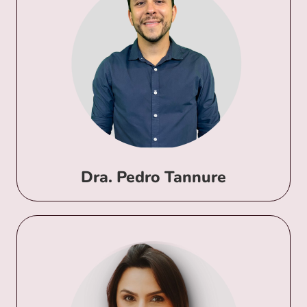
▸Graduação em Medicina pela Universidade Federal
de Minas Gerais (2012)
▸Residência de ginecologia/ obstetrícia no hospital
Metropolitano Odilon Behrens (2014/17)
▸Fellowship em cirurgia ginecológica no Hospital da
Baleia (2018)
▸Preceptor de residência médica nos Hospitais
Odilon Behrens, Risoleta Tolentino Neves e da
Baleia
▸Professor da Universidade José do Rosário Vellano
– UNIFENAS
Dra. Pedro Tannure
▸ Graduação em Medicina pela Universidade Federal
de Minas Gerais (2014)